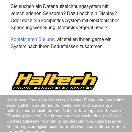
Sie suchen ein Datenaufzeichnungssystem mit
verschiedenen Sensoren? Dazu noch ein Display?
Oder doch ein komplettes System mit elektronischer
Spannungsverteilung, Motorsteuergerät usw. ?
Kontaktieren Sie uns
, wir stellen Ihnen gerne ein
System nach Ihren Bedürfnissen zusammen.
Wir nutzen Cookies auf unserer Website. Einige von ihnen sind
essenziell für den Betrieb der Seite, während andere uns
helfen, diese Website und die Nutzererfahrung zu verbessern
(Tracking Cookies). Sie können selbst entscheiden, ob Sie die
Cookies zulassen möchten. Bitte beachten Sie, dass bei einer
Ablehnung womöglich nicht mehr alle Funktionalitäten der Seite
zur Verfügung stehen.