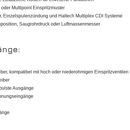
 oder Multipoint Einspritzmuster
er, Einzelspulenzündung und Haltech Multiplex CDI Systeme
nposition, Saugrohrdruck oder Luftmassenmesser
änge:
iber, kompatibel mit hoch oder niederohmigen Einspritzventilen
eiber
epulste Ausgänge
pannungseingänge
gänge